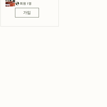
회원 1명
가입