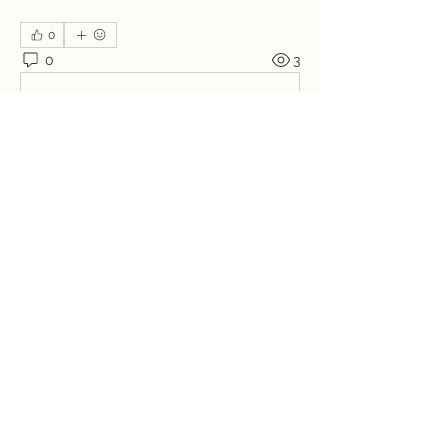
0
0
3
Write a comment...
소개
운영자 및 관리자를 위한 비공개 카테고
리입니다.
명
cafeccd
팔로우
cafeccd
전체 회원 보기(1명)