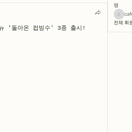
명
caf
cafecc
전체 회원
메뉴 '돌아온 컵빙수' 3종 출시!