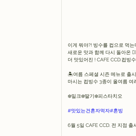
이게 뭐야?! 빙수를 컵으로 먹는
새로운 맛과 함께 다시 돌아온 🏄🏻‍
더 맛있어진 ! CAFE CCD.컵빙수!
🏝️여름 스페셜 시즌 메뉴로 출
마시는 컵빙수 3종이 올여름 
❄️밀크❄️딸기❄️피스타치오
#맛있는건혼자먹자
#혼빙
6월 5일 CAFE CCD. 전 지점 