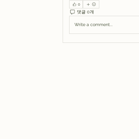
0
댓글 0개
Write a comment...