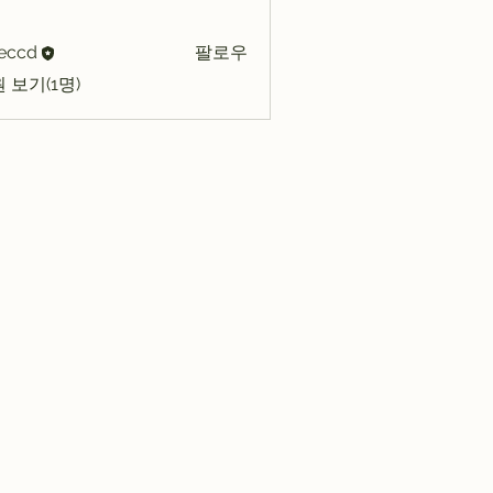
eccd
팔로우
d
 보기(1명)