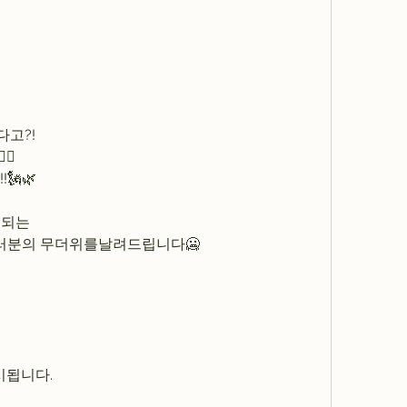
다고?!
♀️
!🗽🌿
시되는
여러분의 무더위를날려드립니다🥶
출시됩니다.