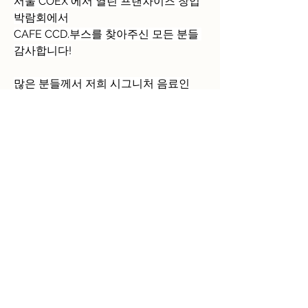
서울 COEX 에서 열린 프랜차이즈 창업
박람회에서
CAFE CCD.부스를 찾아주신 모든 분들 
감사합니다!
많은 분들께서 저희 시그니처 음료인
바닐라라떼와 아메리카노를 드셔주시며
맛있다는 칭찬을 해주셨고
이어서 상담 대기 신청까지 해주시며
가맹상담을 하고 가셨습니다!
자세한 상담과 가계약까지
박람회 프로모션 혜택으로 진행을 도와
드렸고
예비창업자분들을 위해 저희만의 색깔
을 어필하고
상세한 설명과 궁금한 사항을 안내해드