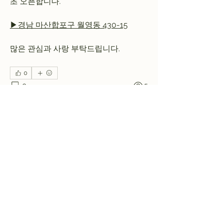
초 오픈합니다.
▶경남 마산합포구 월영동 430-15
많은 관심과 사랑 부탁드립니다.
0
0
5
Write a comment...
소개
운영자 및 관리자를 위한 비공개 카테고
리입니다.
명
cafeccd
팔로우
cafeccd